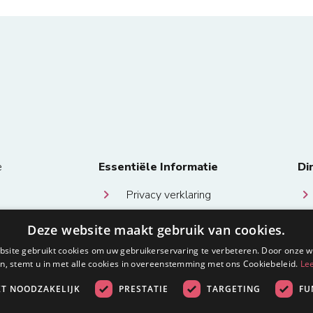
e
Essentiële Informatie
Di
Privacy verklaring
Algemene voorwaarden en
Deze website maakt gebruik van cookies.
bepalingen
site gebruikt cookies om uw gebruikerservaring te verbeteren. Door onze w
n, stemt u in met alle cookies in overeenstemming met ons Cookiebeleid.
Le
KT NOODZAKELIJK
PRESTATIE
TARGETING
FU