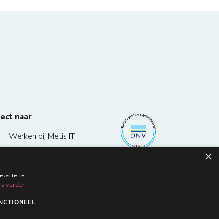
rect naar
Werken bij Metis IT
×
Diensten Metis IT
ebsite te
Homepage
es verder
NCTIONEEL