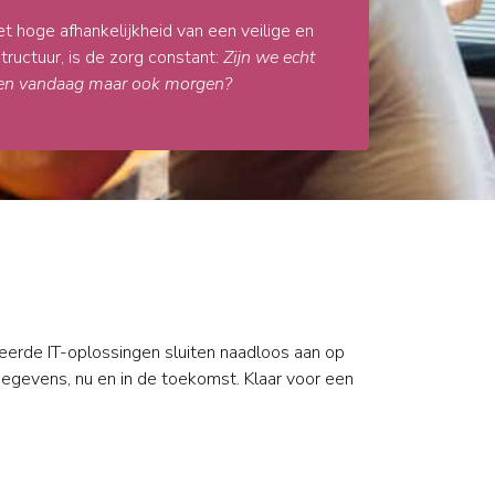
t hoge afhankelijkheid van een veilige en
tructuur, is de zorg constant:
Zijn we echt
leen vandaag maar ook morgen?
ceerde IT-oplossingen sluiten naadloos aan op
egevens, nu en in de toekomst. Klaar voor een