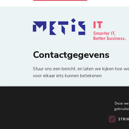
Contactgegevens
Stuur ons een bericht, en laten we kijken hoe w
voor elkaar iets kunnen betekenen.
local_phone
+31 (0)85 008 0240
email
info@metisit.com
location_on
Kralingseweg 219, 3062CE Rotterdam
Deze web
gebruike
STRI