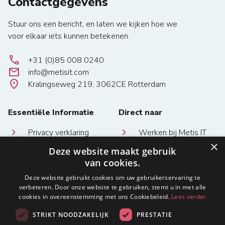
Contactgegevens
Stuur ons een bericht, en laten we kijken hoe we
voor elkaar iets kunnen betekenen.
local_phone
+31 (0)85 008 0240
email
info@metisit.com
location_on
Kralingseweg 219, 3062CE Rotterdam
Essentiële Informatie
Direct naar
Privacy verklaring
Werken bij Metis IT
×
Deze website maakt gebruik
Algemene
Diensten Metis IT
van cookies.
voorwaarden en
Homepage
bepalingen
Deze website gebruikt cookies om uw gebruikerservaring te
verbeteren. Door onze website te gebruiken, stemt u in met alle
cookies in overeenstemming met ons Cookiebeleid.
Lees verder
STRIKT NOODZAKELIJK
PRESTATIE