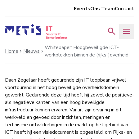
Events
Ons Team
Contact
search
menu
Whitepaper: Hoogbeveiligde ICT-
Home
Nieuws
chevron_right
chevron_right
werkplekken binnen de (rijks-)overheid
Daan Zegelaar
heeft gedurende zijn IT loopbaan vrijwel
voortdurend in het hoog beveiligde overheidsdomein
gewerkt. Gedurende deze tijd heeft hij zowel de positieve-
als negatieve kanten van een hoog beveiligde
infrastructuur kunnen ervaren. Vanuit zijn ervaring in dit
werkveld en gevoed door inzichten, meningen en
technische ontwikkelingen in de markt op het gebied van
ICT heeft hij een visiedocument is opgesteld, om Rijks- en