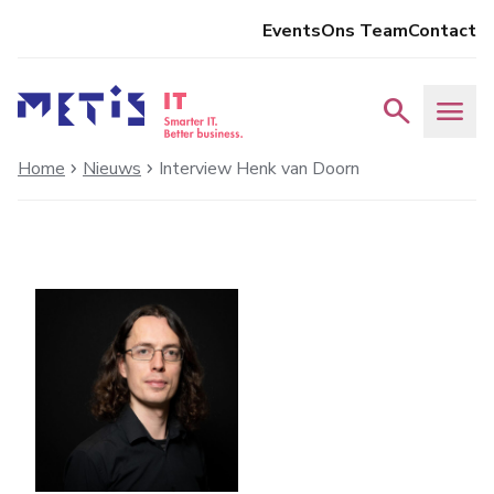
Events
Ons Team
Contact
search
menu
Home
Nieuws
Interview Henk van Doorn
chevron_right
chevron_right