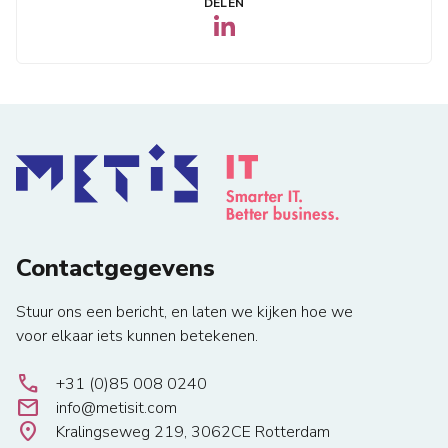
DELEN
Contactgegevens
Stuur ons een bericht, en laten we kijken hoe we
voor elkaar iets kunnen betekenen.
local_phone
+31 (0)85 008 0240
email
info@metisit.com
location_on
Kralingseweg 219, 3062CE Rotterdam